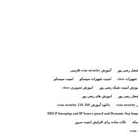
آموزش ccna security فارسی
جهیزات cisco
امنیت تجهیزات سیسکو
امنیت سیسکو
وزش امنیت شبکه رضی پور
اموزش تصویری cisco
فضل رضی پور
اموزش های رضی پور
ccn
دانلود آموزش ccna security 210-260
بکه
نکات ساده برای افزایش امنیت سرور
c