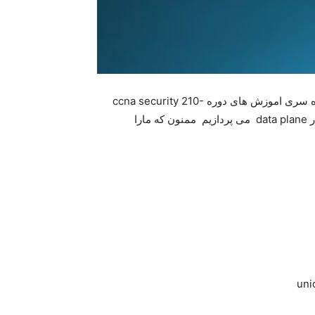
باسلام وعرض ادب به کاربران سایت سلام دیجی باقسمت پانزده سری اموزش های دوره ccna security 210-
260 در خدمت شماهستیم در این قسمت ادامه اموزش امنیت در data plane می پردازیم ممنون که مارا