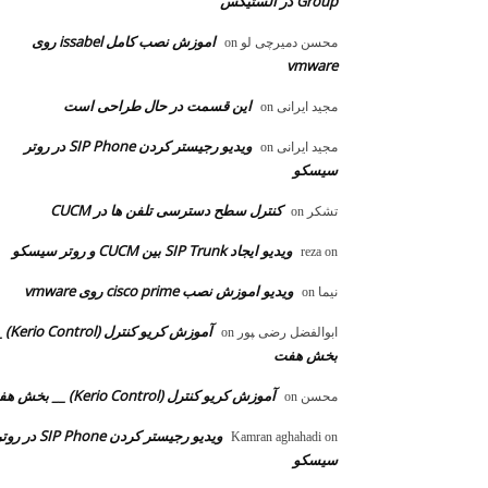
Group در الستیکس
اموزش نصب کامل issabel روی
محسن دمیرچی لو
on
vmware
این قسمت در حال طراحی است
مجید ایرانی
on
ویدیو رجیستر کردن SIP Phone در روتر
مجید ایرانی
on
سیسکو
کنترل سطح دسترسی تلفن ها در CUCM
تشکر
on
ویدیو ایجاد SIP Trunk بین CUCM و روتر سیسکو
reza
on
ویدیو اموزش نصب cisco prime روی vmware
نیما
on
آموزش کریو کنترل 
ابوالفضل رضی ‍‍پور
on
بخش هفت
آموزش کریو کنترل (Kerio Control) __ بخش هفت
محسن
on
ویدیو رجیستر کردن SIP Phone در 
Kamran aghahadi
on
سیسکو