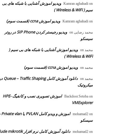
ویدیو اموزش آشنایی با شبکه های بی
Kamran aghahadi
on
سیم ( Wireless & WiFi )
ویدیو اموزش ccna (قسمت سوم)
Kamram aghahadi
on
ویدیو رجیستر کردن SIP Phone در روتر
محمد رضایی
on
سیسکو
ویدیو اموزش آشنایی با شبکه های بی سیم (
محمد
on
Wireless & WiFi )
ویدیو اموزش ccna (قسمت سوم)
محمد
on
دانلود آموزش کامل  – Traffic Shaping
محمد
on
میکروتیک
اموزش تصویری نصب و کانفیگ HPE-
Backdoor.Setoba
on
VMExplorer
اموزش و ویدو
mohamad2
on
سیسکو
دانلود آموزش کامل نرم افزار dude mikrotik
mohamad2
on