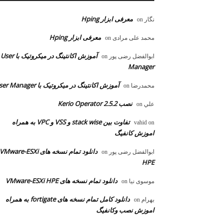
معرفی ابزار Hping
نگار
on
معرفی ابزار Hping
محمد علی مرادی
on
آموزش اکانتینگ در میکروتیک با User
ابوالفضل رضی پور
on
Manager
آموزش اکانتینگ در میکروتیک با User Manager
محمدرضا
on
نصب Kerio Operator 2.5.2
علي
on
تفاوت بین stack wise و VSS و VPC به همراه
vahid
on
اموزش کانفیگ
دانلود تمام نسخه های VMware-ESXi
ابوالفضل رضی پور
on
HPE
دانلود تمام نسخه های VMware-ESXi HPE
موسوی نیا
on
دانلود کامل تمام نسخه های fortigate به همراه
بهرام
on
اموزش نصب وکانفیگ