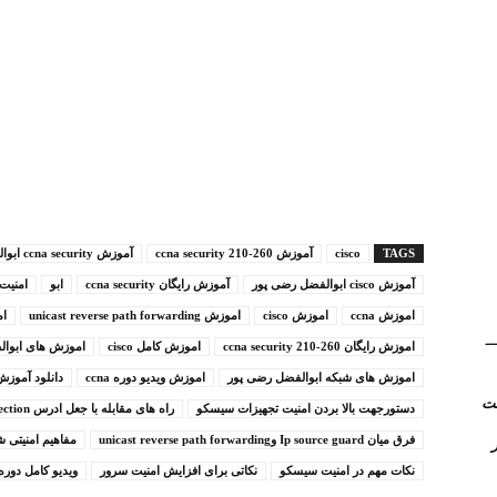
TAGS
cisco
آموزش ccna security 210-260
آموزش ccna security ابوالفضل رضی پور
آموزش cisco ابوالفضل رضی پور
آموزش رایگان ccna security
ابو
امنیت ت
اموزش ccna
اموزش cisco
اموزش unicast reverse path forwarding
ام
(Kerio Control) __
اموزش رایگان ccna security 210-260
اموزش کامل cisco
اموزش های ابوال
اموزش های شبکه ابوالفضل رضی پور
اموزش ویدیو دوره ccna
دانلود آموزش a security
دستورجهت بالا بردن امنیت تجهیزات سیسکو
راه های مقابله با جعل ادرس DHCP Snooping and IP Source guard and Dynamic Arp Inspection
فرق میان Ip source guard وunicast reverse path forwarding
مفاهیم امنیتی ش
روتر
نکات مهم در امنیت سیسکو
نکاتی برای افزایش امنیت سرور
ویدیو کامل دوره cna