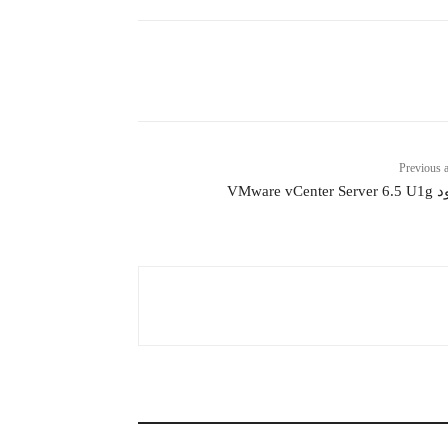
Previous a
VMware vCente