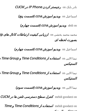
رجیستر کردن IP Phone در CUCM
نادر بابک
on
ویدیو اموزش ccna (قسمت پنج)
اسماعیل
on
ویدیو اموزش ccna (قسمت چهارم)
abdi
on
ارزیابی کیفیت ارتباطات ک
محمد محمد بخشی
on
بصورت لحظه ای
ویدیو اموزش ccna (قسمت چهارم)
اسماعیل
on
استفاده از ons
نیما الایی
on
الستیکس
استفاده از ons
نیما الایی
on
الستیکس
ویدیو اموزش ccna (قسمت سوم)
نیما الایی
on
کنترل سطح دسترسی تلفن ها در CUCM
mehdi goodarzi
on
استفاده از Time Conditions و Time
mehdi goodarzi
on