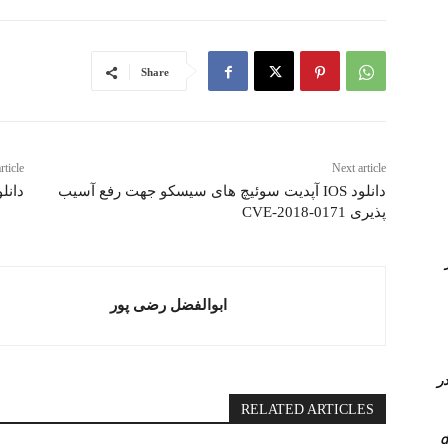
Share
rticle
Next article
دانلود IOS آپدیت سوئیچ های سیسکو جهت رفع آسیب
دانلود r Server 6.5 U1g
پذیری CVE-2018-0171
Queue در
ابوالفضل رضی پور
 کامل PVLAN یا Private vlan در
RELATED ARTICLES