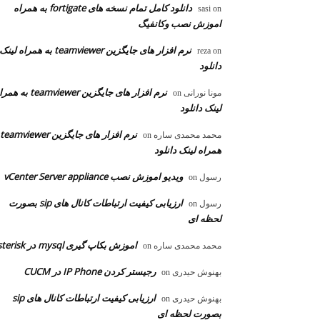
دانلود کامل تمام نسخه های fortigate به همراه
sasi
on
اموزش نصب وکانفیگ
نرم افزار های جایگزین teamviewer به همراه لینک
reza
on
دانلود
نرم افزار های جایگزین teamviewer به
مونا نورانی
on
لینک دانلود
محمد محمدی ساره
on
همراه لینک دانلود
ویدیو اموزش نصب vCenter Server appliance
رسول
on
ارزیابی کیفیت ارتباطات کانال های sip بصورت
رسول
on
لحظه ای
اموزش بکاپ گیری mysql در asterisk
محمد محمدی ساره
on
رجیستر کردن IP Phone در CUCM
بهنوش حیدری
on
ارزیابی کیفیت ارتباطات کانال های sip
بهنوش حیدری
on
بصورت لحظه ای