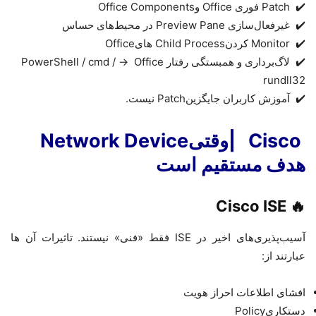
✔️
Patch
فوری
Office
و
Office Components
✔️
غیرفعال‌سازی
Preview Pane
در محیط‌های حساس
✔️
Monitor
کردن
Child Process
های
Office
✔️
لاگ‌برداری و همبستگی رفتار
Office
→
PowerShell / cmd /
rundll32
✔️
آموزش کاربران جایگزین
Patch
نیست.
Cisco
|
وقتی
Network Device
هدف مستقیم است
Cisco ISE
🔥
آسیب‌پذیری‌های اخیر در
ISE
فقط «فنی» نیستند.
تاثیرات آن ها
عبارتند از
:
افشای اطلاعات احراز هویت
دستکاری
Policy