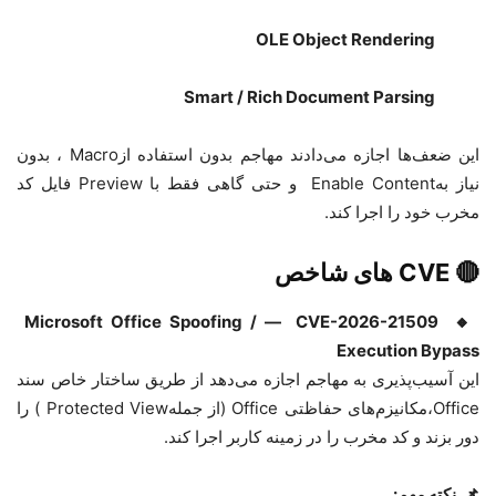
OLE Object Rendering
Smart / Rich Document Parsing
این ضعف‌ها اجازه می‌دادند مهاجم بدون استفاده از
Macro
، بدون
نیاز به
Enable Content
و حتی گاهی فقط با
Preview
فایل کد
مخرب خود را اجرا کند
.
🔴
CVE
های شاخص
Microsoft Office Spoofing /
—
CVE-2026-21509
🔸
Execution Bypass
این آسیب‌پذیری به مهاجم اجازه می‌دهد از طریق ساختار خاص سند
Office
،مکانیزم‌های حفاظتی
Office
(از جمله
Protected View
)
را
دور بزند و کد مخرب را در زمینه کاربر اجرا کند
.
📌
نکته مهم
: