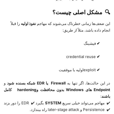
🔍
مشکل اصلی چیست؟
این ضعف‌ها زمانی خطرناک می‌شوند که مهاجم
نفوذ اولیه
را قبلاً
انجام داده باشد، مثلاً از طریق
:
✔
فیشینگ
credential reuse
✔
✔
exploit
اولیه با موفقیت
در این حالت‌ها، اگر تنها به
Firewall
یا
EDR
شبکه بسنده شود
و
Endpoint
های
Windows
بدون محافظت و
hardening
کامل
باشند
:
✔️
مهاجم می‌تواند خیلی سریع
SYSTEM
بگیرد
✔️
EDR
را دور بزند
✔️
Persistence
و
later-stage attack
راه بیندازد.