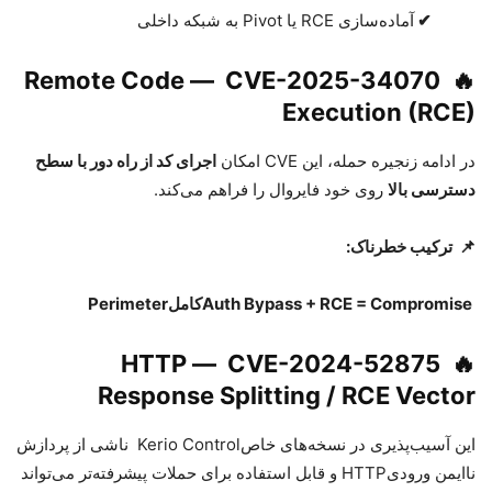
✔
آماده‌سازی
RCE
یا
Pivot
به شبکه داخلی
Remote Code
—
CVE-2025-34070
🔥
Execution (RCE)
در ادامه زنجیره حمله، این
CVE
امکان
اجرای کد از راه دور با سطح
دسترسی بالا
روی خود فایروال را فراهم می‌کند
.
📌
ترکیب خطرناک
:
Auth Bypass + RCE = Compromise
کامل
Perimeter
HTTP
—
CVE-2024-52875
🔥
Response Splitting / RCE Vector
این آسیب‌پذیری در نسخه‌های خاص
Kerio Control
ناشی از پردازش
ناایمن ورودی
HTTP
و قابل استفاده برای حملات پیشرفته‌تر می‌تواند