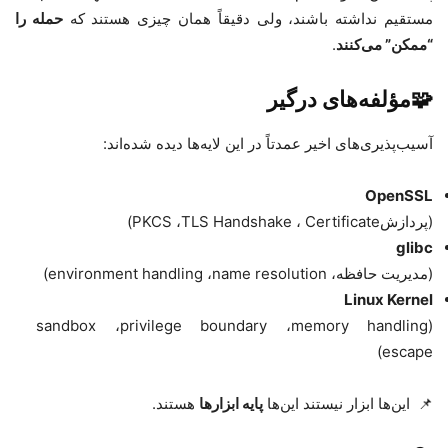
مستقیم نداشته باشند، ولی دقیقاً همان چیزی هستند که
حمله را
“ممکن” می‌کنند
.
🧩
مؤلفه‌های درگیر
آسیب‌پذیری‌های اخیر عمدتاً در این لایه‌ها دیده شده‌اند
:
OpenSSL
(پردازش
Certificate
،
TLS Handshake
،
PKCS
)
glibc
(مدیریت حافظه،
name resolution
،
environment handling
)
Linux Kernel
sandbox
،
privilege boundary
،
memory handling
(
)
escape
📌
این‌ها ابزار نیستند این‌ها
پایه ابزارها
هستند
.