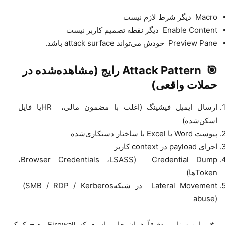
Macro
دیگر شرط لازم نیست
Enable Content
دیگر نقطه تصمیم کاربر نیست
Preview Pane
خودش می‌تواند
attack surface
باشد.
🎯
Attack Pattern
رایج (مشاهده‌شده در
حملات واقعی)
ارسال ایمیل فیشینگ
(اغلب با مضمون مالی،
HR
یا فایل
اسکن‌شده)
پیوست
Word
یا
Excel
با ساختار دستکاری‌شده
اجرای
payload
در
context
کاربر
،
Browser Credentials
،
LSASS
(
Credential Dump
Token
ها)
Lateral Movement
در شبکه
(SMB / RDP / Kerberos
abuse)
📌
این سناریو دقیقاً همان جایی است که
Firewall
هیچ کمکی