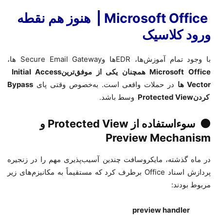
Microsoft Office
|
هنوز هم نقطه
ورود کلاسیک
با وجود تمام آموزش‌ها،
EDR
ها و
Secure Email Gateway
ها،
Microsoft Office
همچنان یکی از موفق‌ترین
Initial Access
Vector
ها
در حملات واقعی است. به‌خصوص وقتی پای
Bypass
کردن
Protected View
وسط باشد
.
🟠
سوءاستفاده از
Protected View
و
Preview Mechanism
در ماه گذشته، مایکروسافت چندین آسیب‌پذیری مهم را در زنجیره
پردازش اسناد
Office
برطرف کرد که مستقیماً به مکانیزم‌های زیر
مربوط بودند
:
preview handler