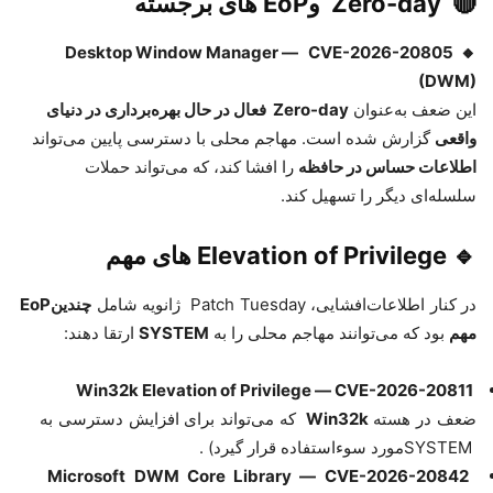
🔴
Zero-day
و
EoP
های برجسته
Desktop Window Manager
—
CVE-2026-20805
🔸
(DWM)
این ضعف به‌عنوان
Zero-day
فعال در حال بهره‌برداری در دنیای
واقعی
گزارش شده است. مهاجم محلی با دسترسی پایین می‌تواند
اطلاعات حساس در حافظه
را افشا کند، که می‌تواند حملات
سلسله‌ای دیگر را تسهیل کند.
🔹
Elevation of Privilege
های مهم
در کنار اطلاعات‌افشایی،
Patch Tuesday
ژانویه شامل
چندین
EoP
مهم
بود که می‌توانند مهاجم محلی را به
SYSTEM
ارتقا دهند
:
Win32k Elevation of Privilege
—
CVE-2026-20811
ضعف در هسته
Win32k
که می‌تواند برای افزایش دسترسی به
SYSTEM
مورد سوءاستفاده قرار گیرد
. (
Microsoft DWM Core Library
—
CVE-2026-20842