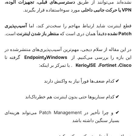
نشده‌اند می‌توانند از طریق
دسترسی‌های قبلی، تجهیزات آلوده،
VPN
یا حرکت جانبی داخلی
مورد سوءاستفاده قرار بگیرند
.
قطع اینترنت شاید ارتباط مهاجم را سخت‌تر کند، اما
آسیب‌پذیری
Patch
نشده د
قیقاً همان دری است که
منتظر باز شدن اینترنت
است
.
در این مقاله از سلام دیجی، مهم‌ترین آسیب‌پذیری‌های منتشرشده در
این بازه را بررسی می‌کنیم. از
Windows
و
Endpoint
گرفته تا
Cisco
،
Fortinet
،
ISE
و
Kerio
.
با تمرکز بر اینکه
:
✔
کدام ضعف‌ها فوراً نیاز به واکنش دارند
✔
کدام سناریوها حتی بدون اینترنت هم خطرناک‌اند
✔
و چرا تأخیر در
Patch Management
می‌تواند هزینه‌ای
بسیار سنگین داشته باشد