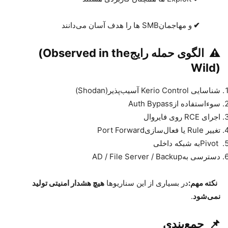
✔
و مهاجمان
SMB
ها را هدف آسان می‌دانند
⚠️
الگوی حمله رایج
(Observed in the
Wild)
شناسایی
Kerio Control
آسیب‌پذیر
(Shodan)
سوءاستفاده از
Auth Bypass
اجرای
RCE
روی فایروال
تغییر
Rule
یا فعال‌سازی
Port Forward
Pivot
به شبکه داخلی
دسترسی به
AD / File Server / Backup
نکته مهم
:
در بسیاری از این سناریوها
هیچ هشدار امنیتی تولید
نمی‌شود
.
📌
جمع‌بندی