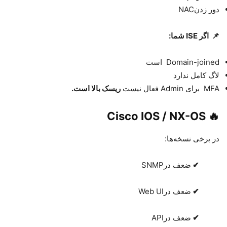
دور زدن
NAC
📌
اگر
ISE
شما
:
Domain-joined
است
لاگ کامل ندارد
MFA
برای
Admin
فعال نیست
ریسک بالا است.
Cisco IOS / NX-OS
🔥
در برخی نسخه‌ها
:
✔
ضعف در
SNMP
✔
ضعف در
Web UI
✔
ضعف در
API