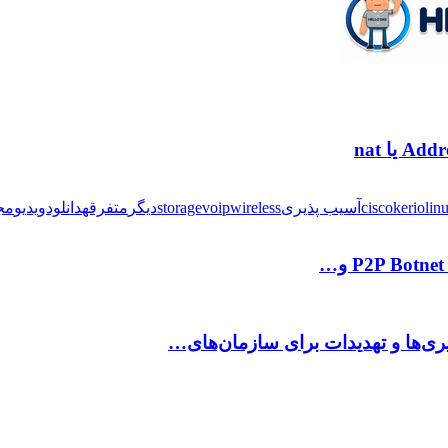
lin
kerio
cisco
آسیب پذیری
wireless
voip
storage
دیگر
متفرقه
دانلود
ویدیو
مج