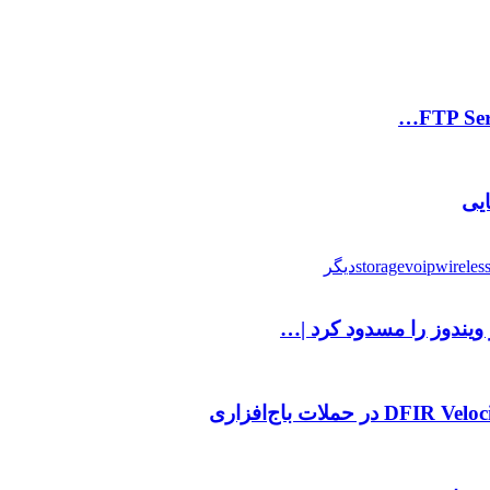
wireles
voip
storage
دیگر
یندوز را مسدود کرد |…