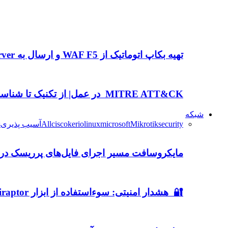
تهیه بکاپ اتوماتیک از WAF F5 و ارسال به FTP Server…
MITRE ATT&CK در عمل| از تکنیک تا شناسایی
شبکه
security
Mikrotik
microsoft
linux
kerio
cisco
All
آسیب پذیری
s
مایکروسافت مسیر اجرای فایل‌های پرریسک در و
🔐 هشدار امنیتی: سوءاستفاده از ابزار DFIR Velociraptor در حملات باج‌افزاری