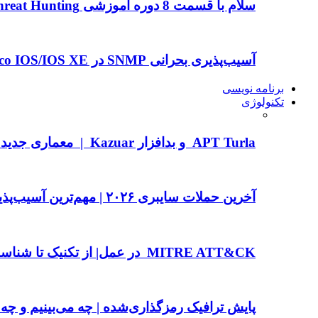
سلام با قسمت 8 دوره آموزشی Threat Hunting با Splunk و…
آسیب‌پذیری بحرانی SNMP در Cisco IOS/IOS XE | جزئیات و راهکارها…
برنامه نویسی
تکنولوژی
APT Turla و بدافزار Kazuar | معماری جدید P2P Botnet و…
آخرین حملات سایبری ۲۰۲۶ | مهم‌ترین آسیب‌پذیری‌ها و تهدیدات برای سازمان‌های…
MITRE ATT&CK در عمل| از تکنیک تا شناسایی
پایش ترافیک رمزگذاری‌شده | چه می‌بینیم و چه