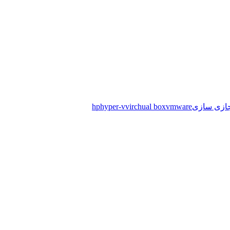
ازی سازی
vmware
virchual box
hyper-v
hp