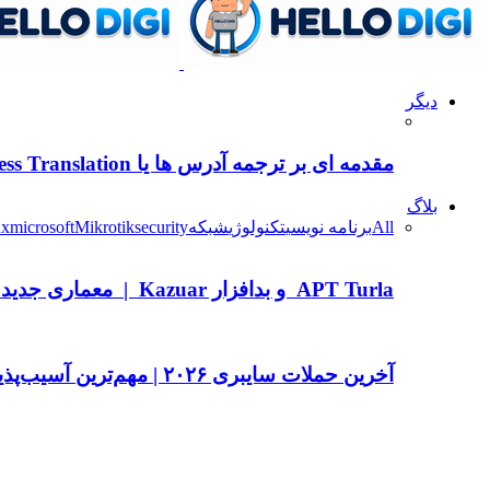
دیگر
مقدمه ای بر ترجمه آدرس ها یا Address Translation یا nat
بلاگ
All
برنامه نویسی
تکنولوژی
شبکه
security
Mikrotik
microsoft
ux
APT Turla و بدافزار Kazuar | معماری جدید P2P Botnet و…
آخرین حملات سایبری ۲۰۲۶ | مهم‌ترین آسیب‌پذیری‌ها و تهدیدات برای سازمان‌های…