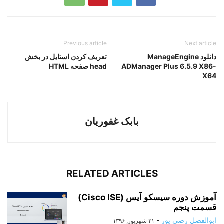
Previous article
Next article
دانلود ManageEngine
تعریف کردن استایل در بخش
ADManager Plus 6.5.9 X86-
head صفحه HTML
X64
بابک غفوریان
RELATED ARTICLES
آموزش دوره سیسکو آیس (Cisco ISE)
قسمت پنجم
ابوالفضل رضی پور
-
۲۱ شهریور, ۱۳۹۶