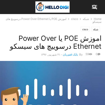
Home
شبکه
cisco
اموزش POE یا Power Over Ethernet درسوییچ های
سیسکو
شبکه
cisco
اموزش POE یا Power Over
Ethernet درسوییچ های سیسکو
59
0
By
بابک غفوریان
-
۲۱ شهریور, ۱۳۹۶