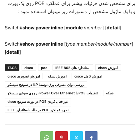
برای مشخص شدن جزئیات بیشتر برای عملکرد POE روی یک پورت
و یا یک ماژول مشخص از دستورات زیر میتوان استفاده نمود :
Switch#
show power inline
[
module
member
] [
detail
]
Switch#
show power inline
[
type member/module/number
]
[
detail
]
اموزش cisco
استاندارد های IEEE 802
poe
cisco
TAGS
اموزش کامل cisco
اموزش شبکه
اموزش تصویری cisco
بررسی توان مصرفی برق توسط ILP در سوئیچ سیسکو
شبکه
تنظیمات POE یا Power Over Ethernet بر روی سوئیچ سیسکو
غیر فعال کردن POE در پورت سوئیچ cisco
نحوه عملکرد POE در حالت استاندارد IEEE