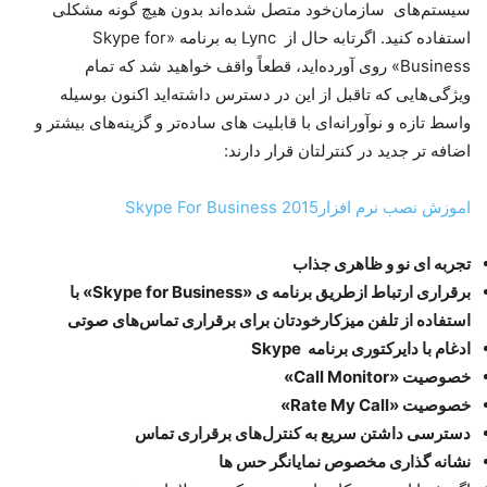
سیستم‌های سازمان‌خود متصل شده‌اند بدون هیچ گونه مشکلی
استفاده کنید. اگرتابه حال از Lync به برنامه «Skype for
Business» روی آورده‌اید، قطعاً واقف خواهید شد که تمام
ویژگی‌هایی که تاقبل از این در دسترس داشته‌اید اکنون بوسیله
واسط تازه و نوآورانه‌ای با قابلیت های ساده‌تر و گزینه‌های بیشتر و
اضافه تر جدید در کنترلتان قرار دارند:
اموزش نصب ﻧﺮم اﻓﺰار2015 Skype For Business
تجربه ای نو و ظاهری جذاب
برقراری ارتباط ازطریق برنامه ی «Skype for Business» با
استفاده از تلفن میز‌کارخودتان برای برقراری تماس‌های صوتی
ادغام با دایرکتوری برنامه Skype
خصوصیت «Call Monitor»
خصوصیت «Rate My Call»
دسترسی داشتن سریع به کنترل‌های برقراری تماس
نشانه گذاری مخصوص نمایانگر حس ها